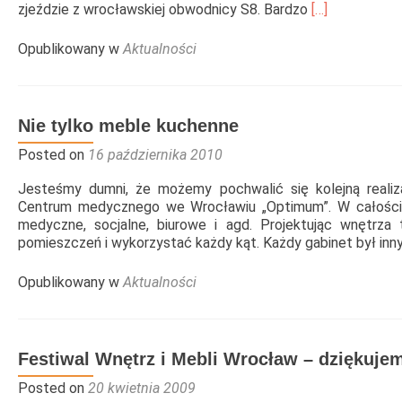
Read
zjeździe z wrocławskiej obwodnicy S8. Bardzo
[…]
more
about
Opublikowany w
Aktualności
Nasze
nowe
studio
mebli
Nie tylko meble kuchenne
kuchennych
we
Posted on
16 października 2010
Wrocławiu
Jesteśmy dumni, że możemy pochwalić się kolejną realiza
Centrum medycznego we Wrocławiu „Optimum”. W całości 
medyczne, socjalne, biurowe i agd. Projektując wnętrza 
pomieszczeń i wykorzystać każdy kąt. Każdy gabinet był inny.
Opublikowany w
Aktualności
Festiwal Wnętrz i Mebli Wrocław – dziękuje
Posted on
20 kwietnia 2009