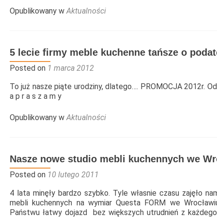
about
Opublikowany w
Aktualności
Liczycie
na
nas
–
5 lecie firmy meble kuchenne tańsze o poda
piękne
i
Posted on
1 marca 2012
funkcjonalne
meble
To już nasze piąte urodziny, dlatego…. PROMOCJA 2012r. Od
kuchenne
a p r a s z a m y
we
Wrocławiu
Opublikowany w
Aktualności
Nasze nowe studio mebli kuchennych we Wr
Posted on
10 lutego 2011
4 lata minęły bardzo szybko. Tyle własnie czasu zajęło n
mebli kuchennych na wymiar Questa FORM we Wrocławi
Państwu łatwy dojazd bez większych utrudnień z każdego z