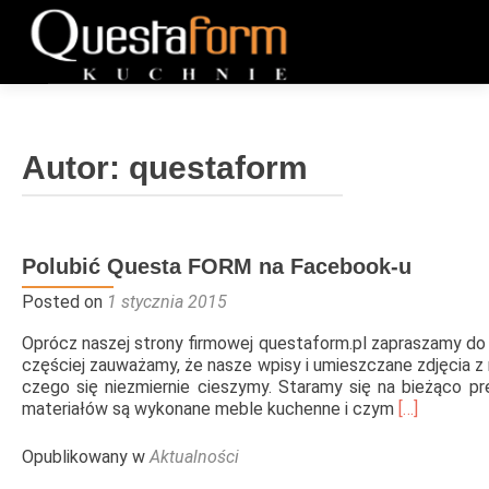
Przejdź
do
START
treści
Autor:
questaform
OFERTA
Nawigacja
Polubić Questa FORM na Facebook-u
po
Posted on
1 stycznia 2015
REALIZACJE
wpisach
Oprócz naszej strony firmowej questaform.pl zapraszamy do p
częściej zauważamy, że nasze wpisy i umieszczane zdjęcia z r
FILM
czego się niezmiernie cieszymy. Staramy się na bieżąco pr
Read
materiałów są wykonane meble kuchenne i czym
[…]
more
BLOG
about
Opublikowany w
Aktualności
Polubić