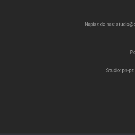
Napisz do nas:
studio@q
Po
Studio: pn-pt