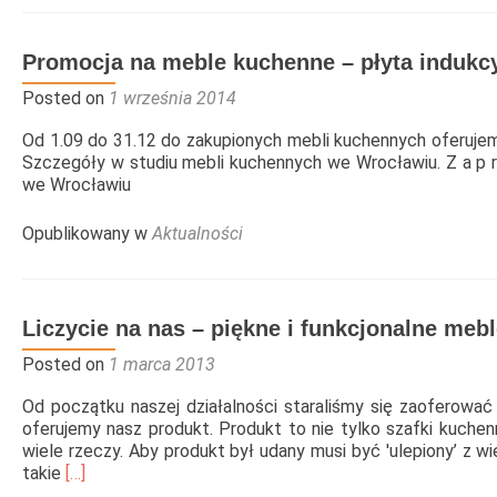
Questa
FORM
OPINIE
na
Promocja na meble kuchenne – płyta indukcy
Facebook-
u
Posted on
1 września 2014
O NAS
Od 1.09 do 31.12 do zakupionych mebli kuchennych oferujem
Szczegóły w studiu mebli kuchennych we Wrocławiu. Z a p r
KONTAKT
we Wrocławiu
Opublikowany w
Aktualności
600-122-789
Liczycie na nas – piękne i funkcjonalne me
Posted on
1 marca 2013
Od początku naszej działalności staraliśmy się zaoferować 
oferujemy nasz produkt. Produkt to nie tylko szafki kuch
wiele rzeczy. Aby produkt był udany musi być 'ulepiony’ z w
Read
takie
[…]
more