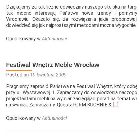
Dziękujemy za tak liczne odwiedziny naszego stoiska na tar
tak mocno interesują Państwa nowe trendy i pomysły w
Wrocławiu. Okazało się, że rozwiązania jakie proponow
dowiedzieć się jak najprostszymi metodami można wygodnie
Opublikowany w
Aktualności
Festiwal Wnętrz Meble Wrocław
Posted on
10 kwietnia 2009
Pragniemy zaprosić Państwa na Festiwal Wnętrz, który odbę
przy ul. Wystawowej 1. Zapraszamy do odwiedzenia naszego 
projektantami mebli na wymiar zasięgając porad na temat w
Read
na wymiar. Zapraszamy. QuestaFORM KUCHNIE &
[…]
more
about
Opublikowany w
Aktualności
Festiwal
Wnętrz
Meble