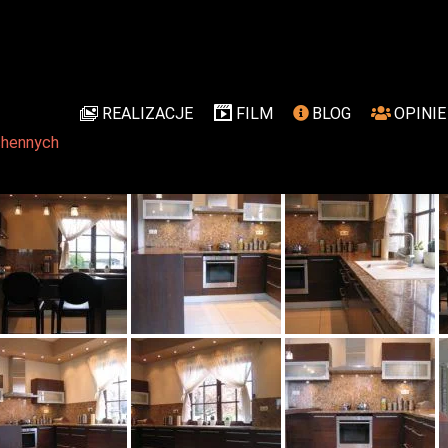
REALIZACJE
FILM
BLOG
OPINIE
tami fornirowanymi
chennych