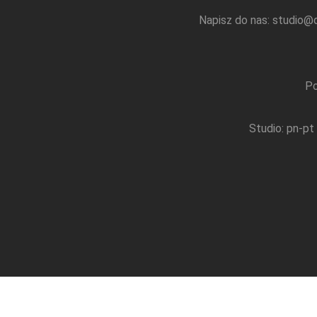
Napisz do nas:
studio@q
Po
Studio: pn-pt