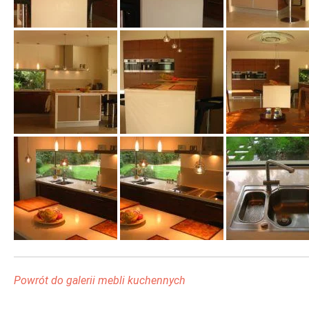
OPINIE
O NAS
KONTAKT
600-122-789
Powrót do galerii mebli kuchennych