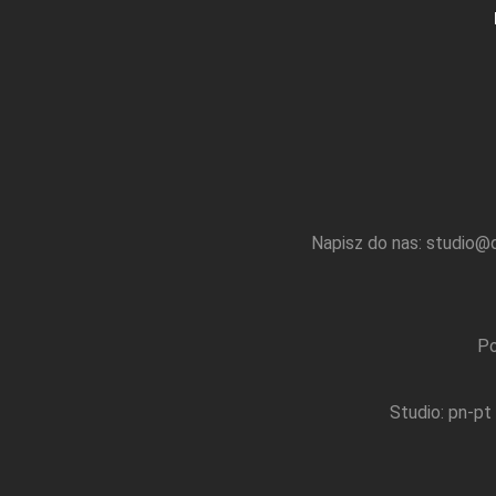
OPINIE
O NAS
KONTAKT
Napisz do nas:
studio@q
600-122-789
Po
Studio: pn-pt